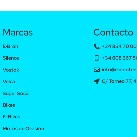
Marcas
Contacto
E·Broh
+34 854 70 00 
+34 608 267 56
Silence
info@escooters
Vostok
C/ Torneo 77, 4
Velca
Super Soco
Bikes
E-Bikes
Motos de Ocasión