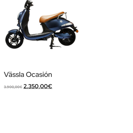
Vässla Ocasión
2.350,00
€
3.900,00
€