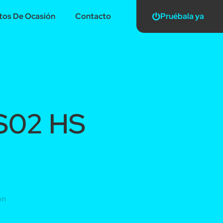
os De Ocasión
Contacto
Pruébala ya
 S02 HS
ón