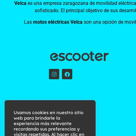
Velca
es una empresa zaragozana de movilidad eléctrica 
sofisticado. El principal objetivo de sus desarr
Las
motos eléctricas Velca
son una opción de movili
Usamos cookies en nuestro sitio
web para brindarle la
experiencia más relevante
recordando sus preferencias y
visitas repetidas. Al hacer clic en