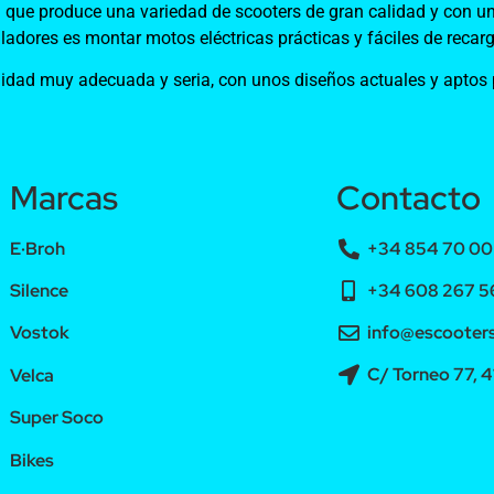
que produce una variedad de scooters de gran calidad y con un
olladores es montar motos eléctricas prácticas y fáciles de recar
dad muy adecuada y seria, con unos diseños actuales y aptos pa
Marcas
Contacto
E·Broh
+34 854 70 00 
+34 608 267 56
Silence
info@escooters
Vostok
C/ Torneo 77, 4
Velca
Super Soco
Bikes