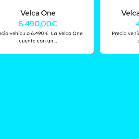
Velca One
Velc
6.490,00
€
ecio vehículo 6.490 € La Velca One
Precio vehí
cuenta con un...