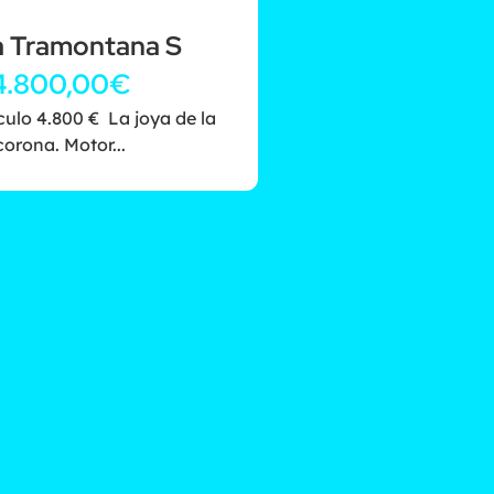
a Tramontana S
4.800,00
€
culo 4.800 € La joya de la
corona. Motor...