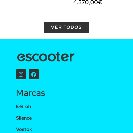
4.370,00
€
VER TODOS
Marcas
E·Broh
Silence
Vostok