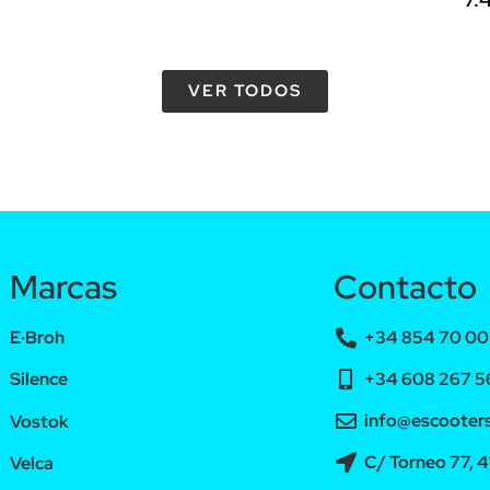
VER TODOS
Marcas
Contacto
E·Broh
+34 854 70 00 
+34 608 267 56
Silence
info@escooters
Vostok
C/ Torneo 77, 4
Velca