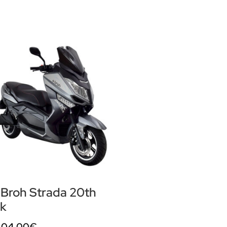
Broh Strada 20th
0k
404,00
€