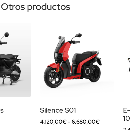
Otros productos
us
Silence S01
E-
1
4.120,00
€
-
6.680,00
€
7.