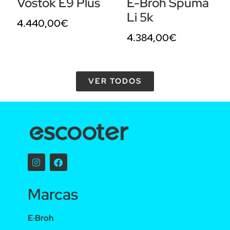
Vostok E9 Plus
E-Broh Spuma
Li 5k
4.440,00
€
4.384,00
€
VER TODOS
Marcas
E·Broh