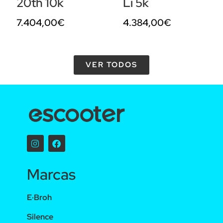
20th 10k
Li 5k
7.404,00
€
4.384,00
€
VER TODOS
Marcas
E·Broh
Silence