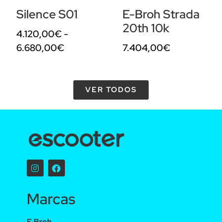
Silence S01
E-Broh Strada
20th 10k
4.120,00
€
-
6.680,00
€
7.404,00
€
VER TODOS
Marcas
E·Broh