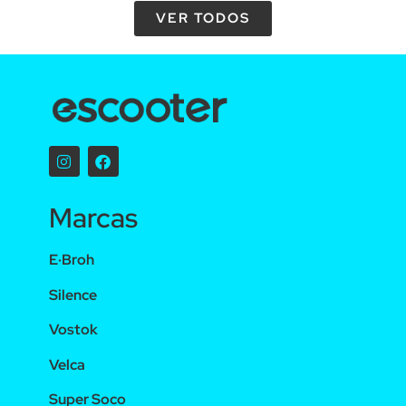
VER TODOS
Marcas
E·Broh
Silence
Vostok
Velca
Super Soco