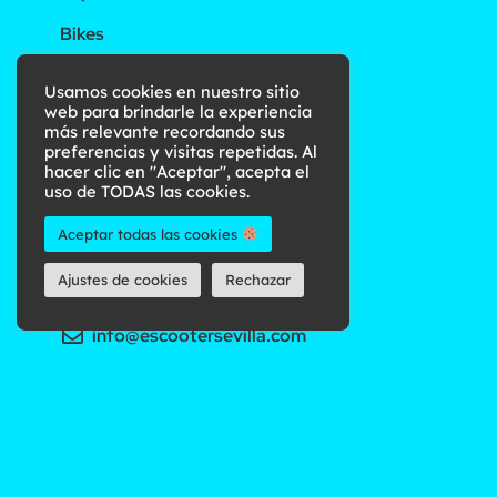
Bikes
E-Bikes
Usamos cookies en nuestro sitio
web para brindarle la experiencia
Motos de Ocasión
más relevante recordando sus
preferencias y visitas repetidas. Al
hacer clic en "Aceptar", acepta el
Contacto
uso de TODAS las cookies.
Aceptar todas las cookies
+34 854 70 00 63 (Tienda)
Ajustes de cookies
Rechazar
+34 608 267 564 (Carlos)
info@escootersevilla.com
C/ Torneo 77, 41001 Sevilla
Info